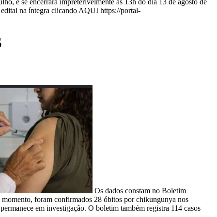
 julho, e se encerrará impreterivelmente às 13h do dia 13 de agosto de
dital na íntegra clicando AQUI https://portal-
S
Os dados constam no Boletim
é o momento, foram confirmados 28 óbitos por chikungunya nos
 permanece em investigação. O boletim também registra 114 casos