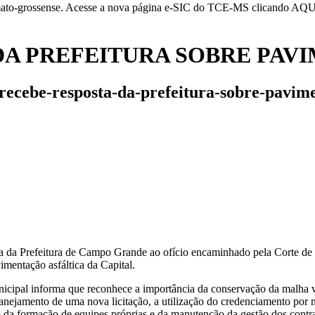
-mato-grossense. Acesse a nova página e-SIC do TCE-MS clicando AQ
DA PREFEITURA SOBRE PAV
e-recebe-resposta-da-prefeitura-sobre-pavime
 da Prefeitura de Campo Grande ao ofício encaminhado pela Corte de C
imentação asfáltica da Capital.
icipal informa que reconhece a importância da conservação da malha vi
planejamento de uma nova licitação, a utilização do credenciamento po
formação de equipes próprias e da manutenção da gestão dos contrat