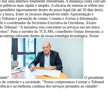
al e traz uma interface totalmente remodelada. A mudança conta com um
públicos mais rápida e simples. A eficácia do sistema se reflete nos
ondidos rigorosamente dentro do prazo legal (de até 20 dias úteis).
r a busca. Entre os recursos disponíveis estão: Apresentação e
o Tribunal e prestação de contas. Contato e Acesso à Informação:
ndo o coordenador da Secretaria Executiva da Ouvidoria, Álvaro
o Tribunal. “A iniciativa visa concentrar os serviços em um único
 internos”. Para o ouvidor do TCE-MS, conselheiro Osmar Jeronymo, a
 entrega relevante dentro da nossa estratégia tecnológica. Nosso
iedade".
O presidente
ão de controle e a sociedade. "Nosso compromisso é tornar o Tribunal
ciência e na melhoria contínua dos serviços prestados ao cidadão".