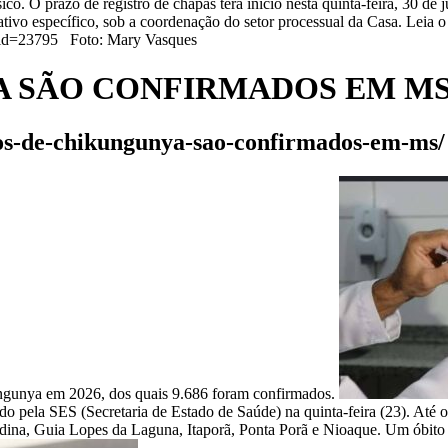
sico. O prazo de registro de chapas terá início nesta quinta-feira, 30 de
ivo específico, sob a coordenação do setor processual da Casa. Leia o e
oad?id=23795 Foto: Mary Vasques
A SÃO CONFIRMADOS EM M
asos-de-chikungunya-sao-confirmados-em-ms/
ungunya em 2026, dos quais 9.686 foram confirmados.
do pela SES (Secretaria de Estado de Saúde) na quinta-feira (23). At
dina, Guia Lopes da Laguna, Itaporã, Ponta Porã e Nioaque. Um óbito