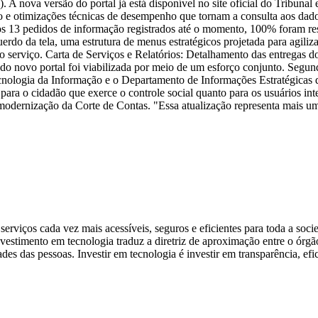
 A nova versão do portal já está disponível no site oficial do Tribun
 e otimizações técnicas de desempenho que tornam a consulta aos dados 
s 13 pedidos de informação registrados até o momento, 100% foram resp
rdo da tela, uma estrutura de menus estratégicos projetada para agiliza
o serviço. Carta de Serviços e Relatórios: Detalhamento das entregas d
 do novo portal foi viabilizada por meio de um esforço conjunto. Segu
Tecnologia da Informação e o Departamento de Informações Estratégicas d
o para o cidadão que exerce o controle social quanto para os usuários
odernização da Corte de Contas. "Essa atualização representa mais uma
 serviços cada vez mais acessíveis, seguros e eficientes para toda a soc
nvestimento em tecnologia traduz a diretriz de aproximação entre o órg
s das pessoas. Investir em tecnologia é investir em transparência, efi