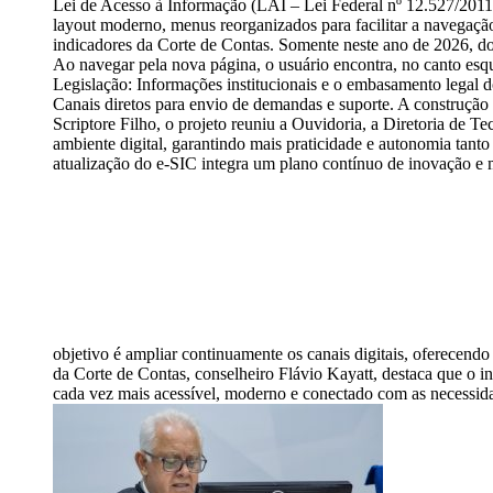
Lei de Acesso à Informação (LAI – Lei Federal nº 12.527/2011).
layout moderno, menus reorganizados para facilitar a navegação
indicadores da Corte de Contas. Somente neste ano de 2026, do
Ao navegar pela nova página, o usuário encontra, no canto esque
Legislação: Informações institucionais e o embasamento legal d
Canais diretos para envio de demandas e suporte. A construção
Scriptore Filho, o projeto reuniu a Ouvidoria, a Diretoria de 
ambiente digital, garantindo mais praticidade e autonomia tant
atualização do e-SIC integra um plano contínuo de inovação e m
objetivo é ampliar continuamente os canais digitais, oferecendo
da Corte de Contas, conselheiro Flávio Kayatt, destaca que o i
cada vez mais acessível, moderno e conectado com as necessidade