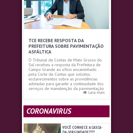
TCE RECEBE RESPOSTA DA
PREFEITURA SOBRE PAVIMENTAÇÃO
ASFÁLTICA
O Tribunal de Contas de Mato Grosso do
Sul recebeu a resposta da Prefeitura de
Campo Grande ao ofício encaminhado
pela Corte de Contas que solicitou
esclarecimentos sobre as providências
adotadas para garantir a continuidade dos
serviços de manutenção da pavimentação
Leia mais
asfáltica da Capital. Na manifestação...
CORONAVIRUS
VOCÊ CONHECE A CASCA-
DA-VIRGINDADE????