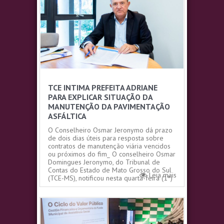
TCE INTIMA PREFEITA ADRIANE
PARA EXPLICAR SITUAÇÃO DA
MANUTENÇÃO DA PAVIMENTAÇÃO
ASFÁLTICA
O Conselheiro Osmar Jeronymo dá prazo
de dois dias úteis para resposta sobre
contratos de manutenção viária vencidos
ou próximos do fim_ O conselheiro Osmar
Domingues Jeronymo, do Tribunal de
Contas do Estado de Mato Grosso do Sul
Leia mais
(TCE-MS), notificou nesta quarta-feira (1º)
a prefeita de...