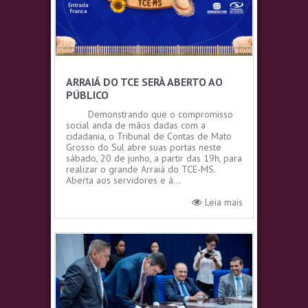
ARRAIÁ DO TCE SERÀ ABERTO AO
PÚBLICO
Demonstrando que o compromisso
social anda de mãos dadas com a
cidadania, o Tribunal de Contas de Mato
Grosso do Sul abre suas portas neste
sábado, 20 de junho, a partir das 19h, para
realizar o grande Arraiá do TCE-MS.
Aberta aos servidores e à...
Leia mais