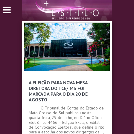
A ELEIÇÃO PARA NOVA MESA
DIRETORA DO TCE/ MS FOI
MARCADA PARA O DIA 20 DE
AGOSTO
O Tribunal de Contas do Estado de
Mato Grosso do Sul publicou nesta
quarta-feira, 29 de julho, no Diário Oficial
Eletrônico 4466 – Edição Extra, o Edital
de Convocação Eleitoral que define o rito
para a escolha dos novos dirigentes da