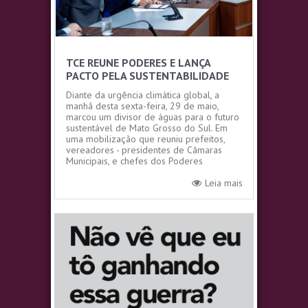
TCE REUNE PODERES E LANÇA
PACTO PELA SUSTENTABILIDADE
Diante da urgência climática global, a
manhã desta sexta-feira, 29 de maio,
marcou um divisor de águas para o futuro
sustentável de Mato Grosso do Sul. Em
uma mobilização que reuniu prefeitos,
vereadores - presidentes de Câmaras
Municipais, e chefes dos Poderes
institucionais, o Tribunal...
Leia mais