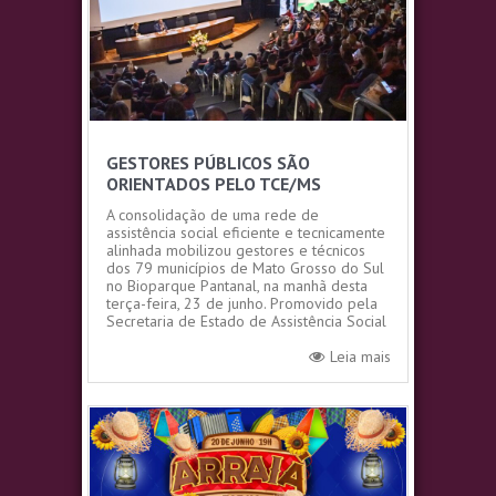
GESTORES PÚBLICOS SÃO
ORIENTADOS PELO TCE/MS
A consolidação de uma rede de
assistência social eficiente e tecnicamente
alinhada mobilizou gestores e técnicos
dos 79 municípios de Mato Grosso do Sul
no Bioparque Pantanal, na manhã desta
terça-feira, 23 de junho. Promovido pela
Secretaria de Estado de Assistência Social
e dos Direitos Humanos...
Leia mais