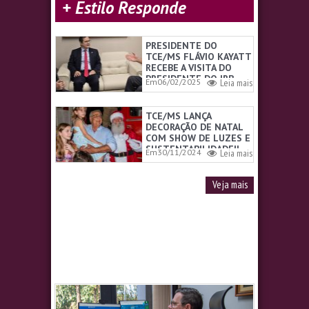
+ Estilo Responde
PRESIDENTE DO
TCE/MS FLÁVIO KAYATT
RECEBE A VISITA DO
PRESIDENTE DO IRB
Em06/02/2025
Leia mais
TCE/MS LANÇA
DECORAÇÃO DE NATAL
COM SHOW DE LUZES E
SUSTENTABILIDADE!!
Em30/11/2024
Leia mais
Veja mais