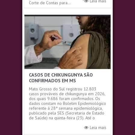
Leia mais
Corte de Contas para...
CASOS DE CHIKUNGUNYA SÃO
CONFIRMADOS EM MS
Mato Grosso do Sul registrou 12.803
casos prováveis de chikungunya em 2026,
dos quais 9.686 foram confirmados. Os
dados constam no Boletim Epidemiológico
referente à 28ª semana epidemiológica,
publicado pela SES (Secretaria de Estado
de Saúde) na quinta-feira (23). Até o
momento, foram confirmados 28 óbitos
por...
Leia mais