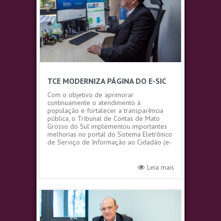
TCE MODERNIZA PÁGINA DO E-SIC
Com o objetivo de aprimorar
continuamente o atendimento à
população e fortalecer a transparência
pública, o Tribunal de Contas de Mato
Grosso do Sul implementou importantes
melhorias no portal do Sistema Eletrônico
de Serviço de Informação ao Cidadão (e-
SIC). A ferramenta é o canal oficial...
Leia mais