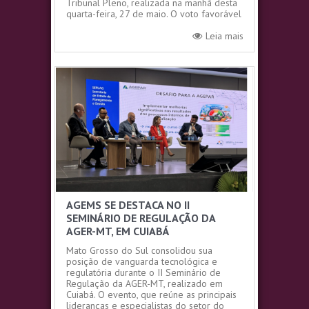
Tribunal Pleno, realizada na manhã desta
quarta-feira, 27 de maio. O voto favorável
do...
Leia mais
AGEMS SE DESTACA NO II
SEMINÁRIO DE REGULAÇÃO DA
AGER-MT, EM CUIABÁ
Mato Grosso do Sul consolidou sua
posição de vanguarda tecnológica e
regulatória durante o II Seminário de
Regulação da AGER-MT, realizado em
Cuiabá. O evento, que reúne as principais
lideranças e especialistas do setor do