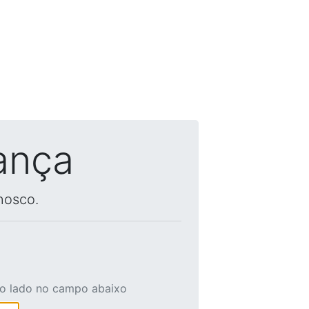
ança
nosco.
ao lado no campo abaixo