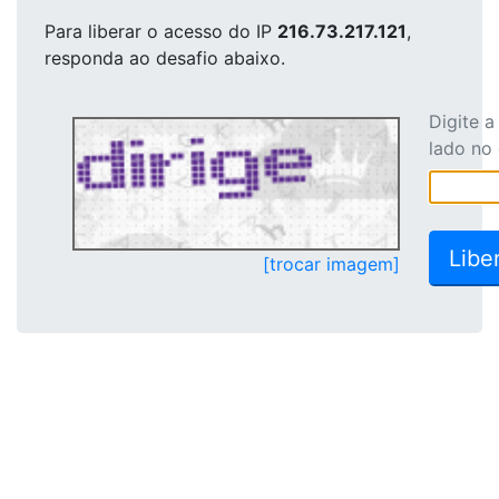
Para liberar o acesso
do IP
216.73.217.121
,
responda ao desafio abaixo.
Digite 
lado no
[trocar imagem]