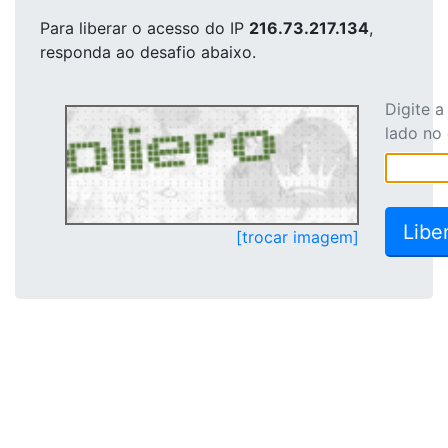
Para liberar o acesso
do IP
216.73.217.134
,
responda ao desafio abaixo.
Digite 
lado no
[trocar imagem]