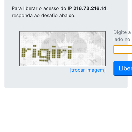
Para liberar o acesso
do IP
216.73.216.14
,
responda ao desafio abaixo.
Digite 
lado no
[trocar imagem]