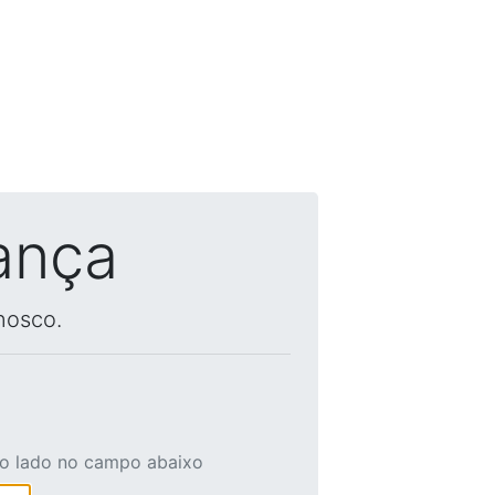
ança
nosco.
ao lado no campo abaixo