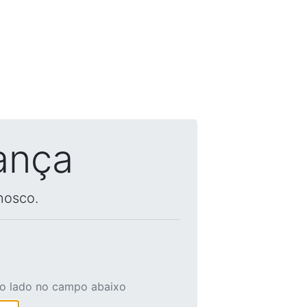
ança
nosco.
ao lado no campo abaixo