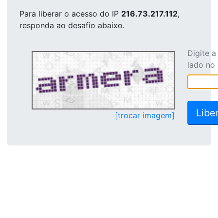
Para liberar o acesso
do IP
216.73.217.112
,
responda ao desafio abaixo.
Digite 
lado no
[trocar imagem]