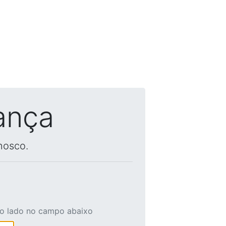
ança
nosco.
ao lado no campo abaixo