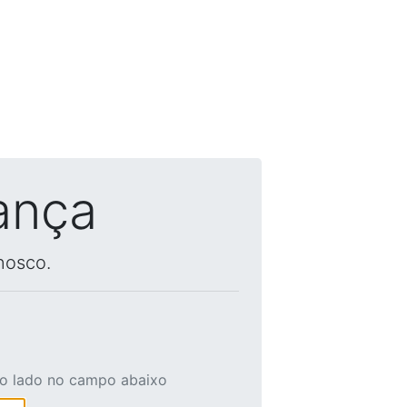
ança
nosco.
ao lado no campo abaixo